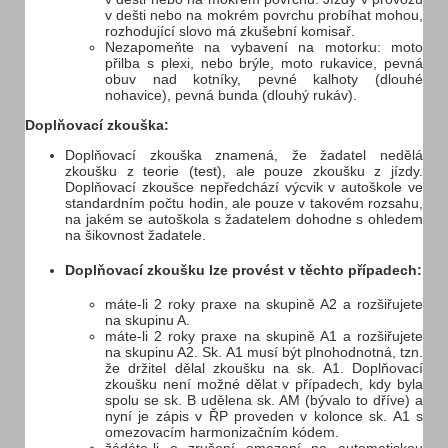
v dešti nebo na mokrém povrchu probíhat mohou,
rozhodující slovo má zkušební komisař.
Nezapomeňte na vybavení na motorku: moto
přilba s plexi, nebo brýle, moto rukavice, pevná
obuv nad kotníky, pevné kalhoty (dlouhé
nohavice), pevná bunda (dlouhý rukáv).
Doplňovací zkouška:
Doplňovací zkouška znamená, že žadatel nedělá
zkoušku z teorie (test), ale pouze zkoušku z jízdy.
Doplňovací zkoušce nepředchází výcvik v autoškole ve
standardním počtu hodin, ale pouze v takovém rozsahu,
na jakém se autoškola s žadatelem dohodne s ohledem
na šikovnost žadatele.
Doplňovací zkoušku lze provést v těchto případech:
máte-li 2 roky praxe na skupině A2 a rozšiřujete
na skupinu A.
máte-li 2 roky praxe na skupině A1 a rozšiřujete
na skupinu A2. Sk. A1 musí být plnohodnotná, tzn.
že držitel dělal zkoušku na sk. A1. Doplňovací
zkoušku není možné dělat v případech, kdy byla
spolu se sk. B udělena sk. AM (bývalo to dříve) a
nyní je zápis v ŘP proveden v kolonce sk. A1 s
omezovacím harmonizačním kódem.