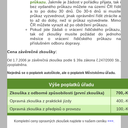
průkazu.
Jakmile je žádost v pořádku přijata, tak i
bez vydaného průkazu můžete na území ČR řídit
a to po dobu 30 dnů. Do 30-ti dnů si musíte
průkaz vyzvednout, jinak oprávnění řídit ztrácíte a
to až do doby, než si průkaz vyzvednete. Mimo
ČR můžete vyrazit až po obdržení průkazu.
Pokud jste žádali o vrácení řidičského průkazu,
tak od zkoušky musíte požádat do jednoho
měsíce o vrácení řidičského průkazu na
příslušném odboru dopravy.
Cena závěrečné zkoušky:
Od 1.7.2006 je závěrečná zkouška podle § 39a zákona č.247/2000 Sb.,
zpoplatněna.
Nejedná se o poplatek autoškole, ale o poplatek Městskému úřadu.
Výše poplatků úřadu
Zkouška z odborné způsobilosti (první zkouška)
700,-
Opravná zkouška z praktické jízdy
400,-
Opravná zkouška z předpisů o provozu
100,-
Kompletní ceny opravných zkoušek najdete v našem ceníku
>>>.