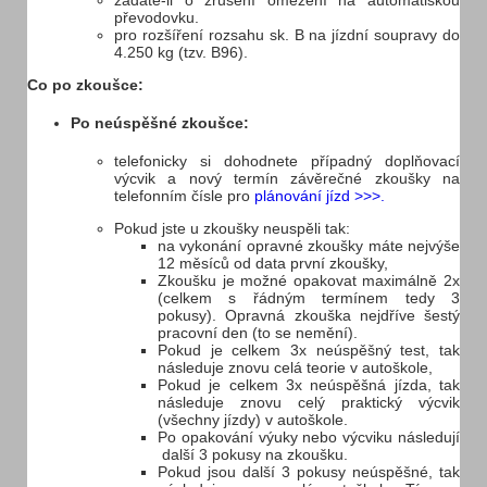
žádáte-li o zrušení omezení na automatiskou
převodovku.
pro rozšíření rozsahu sk. B na jízdní soupravy do
4.250 kg (tzv. B96).
Co po zkoušce:
Po neúspěšné zkoušce:
telefonicky si dohodnete případný doplňovací
výcvik a nový termín závěrečné zkoušky na
telefonním čísle pro
plánování jízd >>>.
Pokud jste u zkoušky neuspěli tak:
na vykonání opravné zkoušky máte nejvýše
12 měsíců od data první zkoušky,
Zkoušku je možné opakovat maximálně 2x
(celkem s řádným termínem tedy 3
pokusy). Opravná zkouška nejdříve šestý
pracovní den (to se nemění).
Pokud je celkem 3x neúspěšný test, tak
následuje znovu celá teorie v autoškole,
Pokud je celkem 3x neúspěšná jízda, tak
následuje znovu celý praktický výcvik
(všechny jízdy) v autoškole.
Po opakování výuky nebo výcviku následují
další 3 pokusy na zkoušku.
Pokud jsou další 3 pokusy neúspěšné, tak