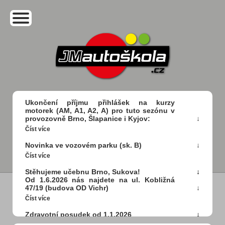
Ukončení příjmu přihlášek na kurzy
motorek (AM, A1, A2, A) pro tuto sezónu v
provozovně Brno, Šlapanice i Kyjov:
Číst více
Novinka ve vozovém parku (sk. B)
Číst více
Stěhujeme učebnu Brno, Sukova!
Od 1.6.2026 nás najdete na ul. Kobližná
47/19 (budova OD Vichr)
Číst více
Zdravotní posudek od 1.1.2026
Číst více