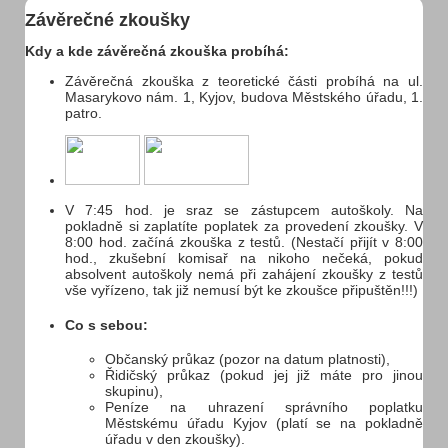
Závěrečné zkoušky
Novinka ve vozovém parku (sk. B)
Kdy a kde závěrečná zkouška probíhá:
Číst více
Závěrečná zkouška z teoretické části probíhá na ul.
Novinka ve vozovém parku (sk. A2)
Masarykovo nám. 1, Kyjov, budova Městského úřadu, 1.
Číst více
patro.
Ukončení příjmu přihlášek na sk. C a CE:
Číst více
Novinka ve vozovém parku (sk. A)
V 7:45 hod. je sraz se zástupcem autoškoly. Na
Číst více
pokladně si zaplatíte poplatek za provedení zkoušky. V
8:00 hod. začíná zkouška z testů. (Nestačí přijít v 8:00
Řízení sk. B (osobní auta) od 17-ti let - s
hod., zkušební komisař na nikoho nečeká, pokud
mentorem.
absolvent autoškoly nemá při zahájení zkoušky z testů
Číst více
vše vyřízeno, tak již nemusí být ke zkoušce připuštěn!!!)
Co s sebou:
AKTUALITY
Občanský průkaz (pozor na datum platnosti),
Autoškola jako dárek
Řidičský průkaz (pokud jej již máte pro jinou
skupinu),
Slevy a akce
Peníze na uhrazení správního poplatku
Městskému úřadu Kyjov (platí se na pokladně
Profesionální přístup
úřadu v den zkoušky).