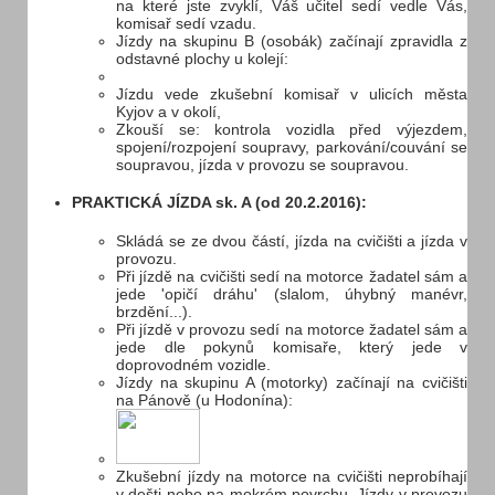
na které jste zvyklí, Váš učitel sedí vedle Vás,
komisař sedí vzadu.
Jízdy na skupinu B (osobák) začínají zpravidla z
odstavné plochy u kolejí:
Jízdu vede zkušební komisař v ulicích města
Kyjov a v okolí,
Zkouší se: kontrola vozidla před výjezdem,
spojení/rozpojení soupravy, parkování/couvání se
soupravou, jízda v provozu se soupravou.
PRAKTICKÁ JÍZDA sk. A (od 20.2.2016):
Skládá se ze dvou částí, jízda na cvičišti a jízda v
provozu.
Při jízdě na cvičišti sedí na motorce žadatel sám a
jede 'opičí dráhu' (slalom, úhybný manévr,
brzdění...).
Při jízdě v provozu sedí na motorce žadatel sám a
jede dle pokynů komisaře, který jede v
doprovodném vozidle.
Jízdy na skupinu A (motorky) začínají na cvičišti
na Pánově (u Hodonína):
Zkušební jízdy na motorce na cvičišti neprobíhají
v dešti nebo na mokrém povrchu. Jízdy v provozu