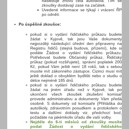
následuje znovu celá autoškola. Tím se
zkoušky dostávají zase na začátek.
Uvedené informace se týkají i vrácení ŘP
po odnětí.
Po úspěšné zkoušce:
pokud si o vydání řidičského průkazu budete
žádat v Kyjově, tak jsou Vaše dokumenty
nejpozději následující úřední den připraveny na
Registru řidičů (stejná budova, přízemí), kde si
podáte Žádost o vydání řidičského průkazu.
Potřebovat budete Občanský průkaz, Řidičský
průkaz (pokud rozšiřujete), správní poplatek 200
Kč, pokud Vám ještě není 18 roků, tak s sebou
musíte mít zákonného zástupce. Cizinci musí mít
ještě doklad o obvyklém bydlišti nebo o studiu o
délce nejméně 185 dnů.
pokud si o vydání řidičského průkazu budete
žádat na jiném úřadu než v Kyjově, tak po
ukončení všech zkoušek zkušební komisař
provede administrativu a dokumenty Vám předá
osobně. S dokumety od komisaře (Přihláška do
autoškoly, zdravotním posudkem a protokolem o
testu a dalšími doklady viz. předchozí bod,
požádáte na jakémkoliv úřadu dle vaší volby.
Nejdéle do 6-ti měsíců od zkoušky musíte
podat Žádost o vydání řidičského