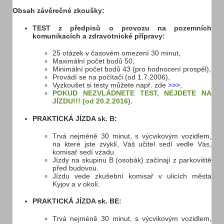
Vozový park
Obsah závěrečné zkoušky:
Rychlost
TEST z předpisů o provozu na pozemních
Jízdy i po vetších městech
komunikacích a zdravotnické přípravy:
25 otázek v časovém omezení 30 minut,
Maximální počet bodů 50,
Minimální počet bodů 43 (pro hodnocení prospěl),
Provádí se na počítači (od 1.7.2006),
Vyzkoušet si testy můžete např. zde
>>>
,
POKUD NEZVLÁDNETE TEST, NEJDETE NA
JÍZDU!!! (od 20.2.2016).
PRAKTICKÁ JÍZDA sk. B:
Trvá nejméně 30 minut, s výcvikovým vozidlem,
na které jste zvyklí, Váš učitel sedí vedle Vás,
komisař sedí vzadu.
Jízdy na skupinu B (osobák) začínají z parkoviště
před budovou.
Jízdu vede zkušební komisař v ulicích města
Kyjov a v okolí.
PRAKTICKÁ JÍZDA sk. BE:
Trvá nejméně 30 minut, s výcvikovým vozidlem,